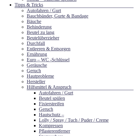
Tipps & Tricks
Autofahren / Gurt
Bauchbänder, Gurte & Bandage
Bäuche
Behinderung
Beutel zu lang
Beutelüberzieher
Durchfall
Entleeren & Entsorgen
Ernährung
Euro – WC -Schlüssel
Geräusche
Geruch
Hautprobleme
Hersteller
Hilfsmittel & Anspruch
Autofahren / Gurt
Beutel spülen
Fixierstreifen
Geruch
Hautschutz –
Lolly / Spray / Tuch / Puder / Creme
Kompressen
Pflasterentferner