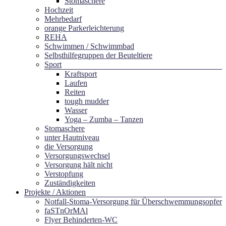
Stomaschere
Hochzeit
Mehrbedarf
orange Parkerleichterung
REHA
Schwimmen / Schwimmbad
Selbsthilfegruppen der Beuteltiere
Sport
Kraftsport
Laufen
Reiten
tough mudder
Wasser
Yoga – Zumba – Tanzen
Stomaschere
unter Hautniveau
die Versorgung
Versorgungswechsel
Versorgung hält nicht
Verstopfung
Zuständigkeiten
Projekte / Aktionen
Notfall-Stoma-Versorgung für Überschwemmungsopfer
faSTnOrMAl
Flyer Behinderten-WC