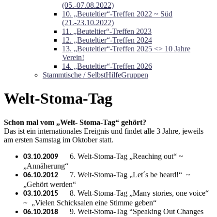
(05.-07.08.2022)
10. „Beuteltier“-Treffen 2022 ~ Süd
(21.-23.10.2022)
11. „Beuteltier“-Treffen 2023
12. „Beuteltier“-Treffen 2024
13. „Beuteltier“-Treffen 2025 <> 10 Jahre
Verein!
14. „Beuteltier“-Treffen 2026
Stammtische / SelbstHilfeGruppen
Welt-Stoma-Tag
Schon mal vom „Welt- Stoma-Tag“ gehört?
Das ist ein internationales Ereignis und findet alle 3 Jahre, jeweils
am ersten Samstag im Oktober statt.
6. Welt-Stoma-Tag „Reaching out“ ~
03.10.2009
„Annäherung“
7. Welt-Stoma-Tag „Let´s be heard!“ ~
06.10.2012
„Gehört werden“
8. Welt-Stoma-Tag „Many stories, one voice“
03.10.2015
~ „Vielen Schicksalen eine Stimme geben“
9. Welt-Stoma-Tag “Speaking Out Changes
06.10.2018