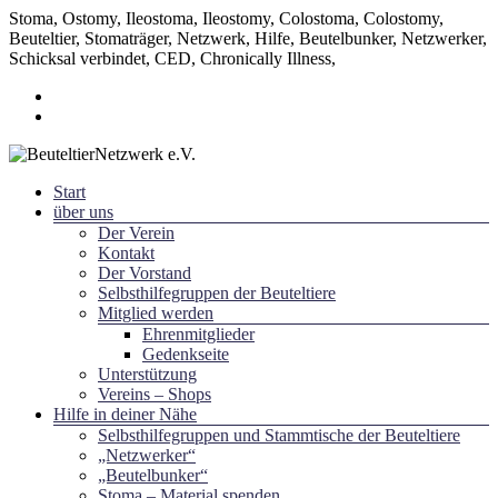
Stoma, Ostomy, Ileostoma, Ileostomy, Colostoma, Colostomy,
Beuteltier, Stomaträger, Netzwerk, Hilfe, Beutelbunker, Netzwerker,
Schicksal verbindet, CED, Chronically Illness,
Zum
Inhalt
springen
Menü
Start
~ Schicksal verbindet ~
über uns
BeuteltierNetzwerk e.V.
Der Verein
Kontakt
Der Vorstand
Selbsthilfegruppen der Beuteltiere
Mitglied werden
Ehrenmitglieder
Gedenkseite
Unterstützung
Vereins – Shops
Hilfe in deiner Nähe
Selbsthilfegruppen und Stammtische der Beuteltiere
„Netzwerker“
„Beutelbunker“
Stoma – Material spenden