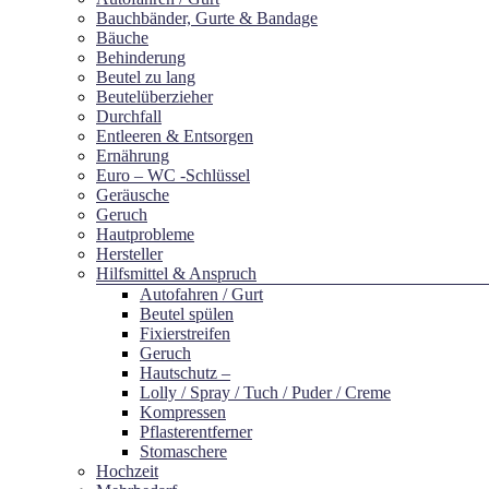
Bauchbänder, Gurte & Bandage
Bäuche
Behinderung
Beutel zu lang
Beutelüberzieher
Durchfall
Entleeren & Entsorgen
Ernährung
Euro – WC -Schlüssel
Geräusche
Geruch
Hautprobleme
Hersteller
Hilfsmittel & Anspruch
Autofahren / Gurt
Beutel spülen
Fixierstreifen
Geruch
Hautschutz –
Lolly / Spray / Tuch / Puder / Creme
Kompressen
Pflasterentferner
Stomaschere
Hochzeit