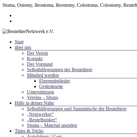
Stoma, Ostomy, Ileostoma, Ileostomy, Colostoma, Colostomy, Beutelti
Zum
Inhalt
springen
Menü
Start
~ Schicksal verbindet ~
über uns
BeuteltierNetzwerk e.V.
Der Verein
Kontakt
Der Vorstand
Selbsthilfegruppen der Beuteltiere
Mitglied werden
Ehrenmitglieder
Gedenkseite
Unterstützung
Vereins – Shops
Hilfe in deiner Nähe
Selbsthilfegruppen und Stammtische der Beuteltiere
„Netzwerker“
„Beutelbunker“
Stoma – Material spenden
Tipps & Tricks
Autofahren / Gurt