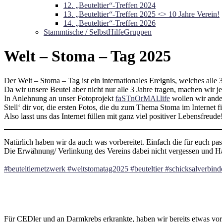
12. „Beuteltier“-Treffen 2024
13. „Beuteltier“-Treffen 2025 <> 10 Jahre Verein!
14. „Beuteltier“-Treffen 2026
Stammtische / SelbstHilfeGruppen
Welt – Stoma – Tag 2025
Der Welt – Stoma – Tag ist ein internationales Ereignis, welches alle 
Da wir unsere Beutel aber nicht nur alle 3 Jahre tragen, machen wir 
In Anlehnung an unser Fotoprojekt
faSTnOrMAl.life
wollen wir ander
Stell‘ dir vor, die ersten Fotos, die du zum Thema Stoma im Internet
Also lasst uns das Internet füllen mit ganz viel positiver Lebensfreude
Natürlich haben wir da auch was vorbereitet. Einfach die für euch pas
Die Erwähnung/ Verlinkung des Vereins dabei nicht vergessen und H
#beuteltiernetzwerk #weltstomatag2025 #beuteltier #schicksalverbin
Für CEDler und an Darmkrebs erkrankte, haben wir bereits etwas vorg