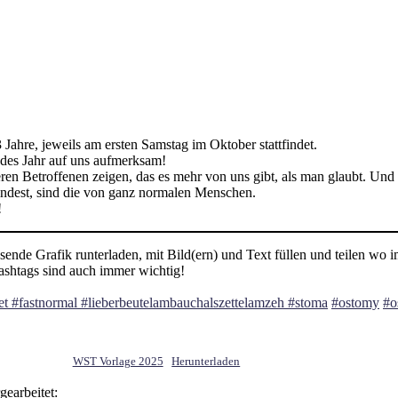
3 Jahre, jeweils am ersten Samstag im Oktober stattfindet.
jedes Jahr auf uns aufmerksam!
en Betroffenen zeigen, das es mehr von uns gibt, als man glaubt. Und
 findest, sind die von ganz normalen Menschen.
!
sende Grafik runterladen, mit Bild(ern) und Text füllen und teilen wo 
ashtags sind auch immer wichtig!
det #fastnormal #lieberbeutelambauchalszettelamzeh #stoma
#ostomy
#o
WST Vorlage 2025
Herunterladen
earbeitet: