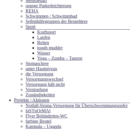
Mehrbedarf
orange Parkerleichterung
REHA
Schwimmen / Schwimmbad
Selbsthilfegruppen der Beuteltiere
Sport
Kraftsport
Laufen
Reiten
tough mudder
Wasser
Yoga – Zumba – Tanzen
Stomaschere
unter Hautniveau
die Versorgung
Versorgungswechsel
Versorgung hält nicht
Verstopfung
Zuständigkeiten
Projekte / Aktionen
Notfall-Stoma-Versorgung für Überschwemmungsopfer
faSTnOrMAl
Flyer Behinderten-WC
farbige Beutel
Kampala – Uganda