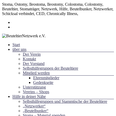
Stoma, Ostomy, Ileostoma, Ileostomy, Colostoma, Colostomy,
Beuteltier, Stomaträger, Netzwerk, Hilfe, Beutelbunker, Netzwerker,
Schicksal verbindet, CED, Chronically Illness,
Zum
Inhalt
springen
Menü
Start
~ Schicksal verbindet ~
über uns
BeuteltierNetzwerk e.V.
Der Verein
Kontakt
Der Vorstand
Selbsthilfegruppen der Beuteltiere
Mitglied werden
Ehrenmitglieder
Gedenkseite
Unterstützung
Vereins – Shops
Hilfe in deiner Nähe
Selbsthilfegruppen und Stammtische der Beuteltiere
„Netzwerker“
„Beutelbunker“
Stoma – Material spenden