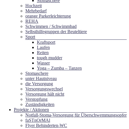
Stomaschere
Hochzeit
Mehrbedarf
orange Parkerleichterung
REHA
Schwimmen / Schwimmbad
Selbsthilfegruppen der Beuteltiere
Sport
Kraftsport
Laufen
Reiten
tough mudder
Wasser
Yoga – Zumba – Tanzen
Stomaschere
unter Hautniveau
die Versorgung
Versorgungswechsel
Versorgung hält nicht
Verstopfung
Zuständigkeiten
Projekte / Aktionen
Notfall-Stoma-Versorgung für Überschwemmungsopfer
faSTnOrMAl
Flyer Behinderten-WC