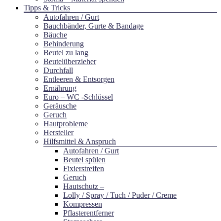
Tipps & Tricks
Autofahren / Gurt
Bauchbänder, Gurte & Bandage
Bäuche
Behinderung
Beutel zu lang
Beutelüberzieher
Durchfall
Entleeren & Entsorgen
Ernährung
Euro – WC -Schlüssel
Geräusche
Geruch
Hautprobleme
Hersteller
Hilfsmittel & Anspruch
Autofahren / Gurt
Beutel spülen
Fixierstreifen
Geruch
Hautschutz –
Lolly / Spray / Tuch / Puder / Creme
Kompressen
Pflasterentferner