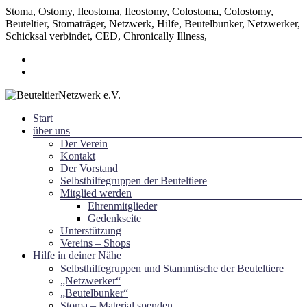
Stoma, Ostomy, Ileostoma, Ileostomy, Colostoma, Colostomy,
Beuteltier, Stomaträger, Netzwerk, Hilfe, Beutelbunker, Netzwerker,
Schicksal verbindet, CED, Chronically Illness,
Zum
Inhalt
springen
Menü
Start
~ Schicksal verbindet ~
über uns
BeuteltierNetzwerk e.V.
Der Verein
Kontakt
Der Vorstand
Selbsthilfegruppen der Beuteltiere
Mitglied werden
Ehrenmitglieder
Gedenkseite
Unterstützung
Vereins – Shops
Hilfe in deiner Nähe
Selbsthilfegruppen und Stammtische der Beuteltiere
„Netzwerker“
„Beutelbunker“
Stoma – Material spenden