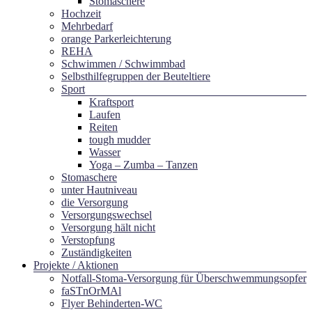
Stomaschere
Hochzeit
Mehrbedarf
orange Parkerleichterung
REHA
Schwimmen / Schwimmbad
Selbsthilfegruppen der Beuteltiere
Sport
Kraftsport
Laufen
Reiten
tough mudder
Wasser
Yoga – Zumba – Tanzen
Stomaschere
unter Hautniveau
die Versorgung
Versorgungswechsel
Versorgung hält nicht
Verstopfung
Zuständigkeiten
Projekte / Aktionen
Notfall-Stoma-Versorgung für Überschwemmungsopfer
faSTnOrMAl
Flyer Behinderten-WC