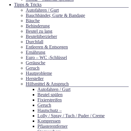
Tipps & Tricks
Autofahren / Gurt
Bauchbänder, Gurte & Bandage
Bäuche
Behinderung
Beutel zu lang
Beutelüberzieher
Durchfall
Entleeren & Entsorgen
Ernährung
Euro – WC -Schlüssel
Geräusche
Geruch
Hautprobleme
Hersteller
Hilfsmittel & Anspruch
Autofahren / Gurt
Beutel spülen
Fixierstreifen
Geruch
Hautschutz –
Lolly / Spray / Tuch / Puder / Creme
Kompressen
Pflasterentferner