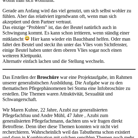
womit man sich wohlfühlt.
Gerade am Anfang wird das viel genutzt, um sich selbst wohler zu
fühlen. Aber das relativiert irgendwann oft, wenn man sich
akzeptiert und dem Partner vertraut.
Das einzige “Problem” ist, das der Beutel natürlich auch in
Schwingung kommt. Es kann schon irritieren, wenn ständig einer
mitklatscht
Hier kann wieder ein Bauchband helfen. Oder man
faltet den Beutel und steckt ihn unter das Vlies vom Sichtfenster,
einige Beutel haben unter dem oberen Vlies sogar noch einen
weiteren Klettpunkt.
Alternativ einfach lachen und die Stellung wechseln.
Das Erstellen der
Broschüre
war eine Projektaufgabe, im Rahmen
unserer generalistischen Ausbildung. Die Aufgabe war zu den
thematischen Pflegephänomenen bei Stoma eine Infobroschüre zu
erstellen. Die Themen waren Attraktivität, Sexualität und
Schwangerschaft.
Wir Maren Kuhne, 22 Jahre, Azubi zur generalisierten
Pflegefachfrau und Andre Mühl, 47 Jahre , Azubi zum
generalisierten Pflegefachmann, dachten uns wir fragen direkt
Betroffene. Denn über diese Themen konnten wir nicht viel
recherchieren. Wahrscheinlich weil das Tabuthema schon existiert
und dann in Kombination mit solchen sensiblen Themen noch mehr