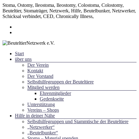
Stoma, Ostomy, Ileostoma, Ileostomy, Colostoma, Colostomy,
Beuteltier, Stomaträger, Netzwerk, Hilfe, Beutelbunker, Netzwerker,
Schicksal verbindet, CED, Chronically Illness,
Zum
Inhalt
springen
Menü
Start
~ Schicksal verbindet ~
über uns
BeuteltierNetzwerk e.V.
Der Verein
Kontakt
Der Vorstand
Selbsthilfegruppen der Beuteltiere
Mitglied werden
Ehrenmitglieder
Gedenkseite
Unterstützung
Vereins – Shops
Hilfe in deiner Nähe
Selbsthilfegruppen und Stammtische der Beuteltiere
„Netzwerker“
„Beutelbunker“
Stoma – Material spenden