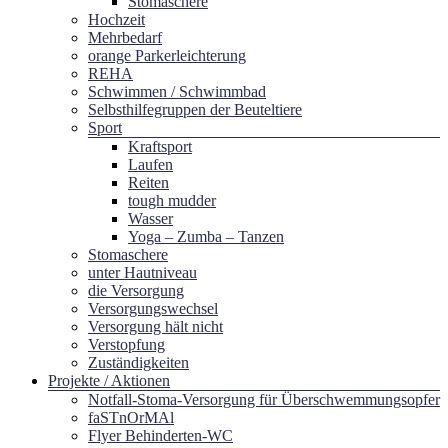
Stomaschere
Hochzeit
Mehrbedarf
orange Parkerleichterung
REHA
Schwimmen / Schwimmbad
Selbsthilfegruppen der Beuteltiere
Sport
Kraftsport
Laufen
Reiten
tough mudder
Wasser
Yoga – Zumba – Tanzen
Stomaschere
unter Hautniveau
die Versorgung
Versorgungswechsel
Versorgung hält nicht
Verstopfung
Zuständigkeiten
Projekte / Aktionen
Notfall-Stoma-Versorgung für Überschwemmungsopfer
faSTnOrMAl
Flyer Behinderten-WC