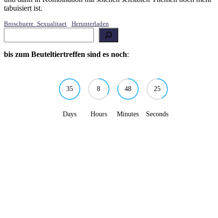
tabuisiert ist.
Broschuere_Sexualitaet
Herunterladen
Suchen
bis zum Beuteltiertreffen sind es noch
:
35
8
48
25
Days
Hours
Minutes
Seconds