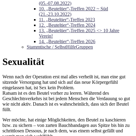
(05.-07.08.2022)
10. „Beuteltier“-Treffen 2022 ~ Süd
(21.-23.10.2022)
11. „Beuteltier“-Treffen 2023
12. „Beuteltier“-Treffen 2024
13. „Beuteltier“-Treffen 2025 <> 10 Jahre
Verein!
14. „Beuteltier“-Treffen 2026
Stammtische / SelbstHilfeGruppen
Sexualität
Wenn nach der Operation erst mal alles verheilt ist, man eine gut
sitzende Versorgung hat und sich auf das neue Körpergefühl
eingelassen hat, ist Sex kein Problem.
Ratsam ist es den Beutel vorher zu leeren. Während des
Geschlechtsverkehrs ist bei jedem Menschen die Verdauung so gut
wie nicht aktiv. Danach ist es wahrscheinlich, dass sich der Beutel
füllt.
Wer möchte, hat einige Möglichkeiten, den Beutel zu kaschieren
bzw. zu sichern – von zarten Bauchbandagen aus Spitze bis hin zu
schrittlosen Dessous, je nach dem, was einem selbst gefällt und