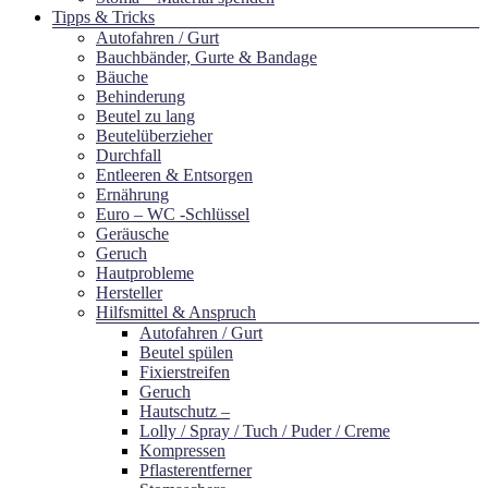
Tipps & Tricks
Autofahren / Gurt
Bauchbänder, Gurte & Bandage
Bäuche
Behinderung
Beutel zu lang
Beutelüberzieher
Durchfall
Entleeren & Entsorgen
Ernährung
Euro – WC -Schlüssel
Geräusche
Geruch
Hautprobleme
Hersteller
Hilfsmittel & Anspruch
Autofahren / Gurt
Beutel spülen
Fixierstreifen
Geruch
Hautschutz –
Lolly / Spray / Tuch / Puder / Creme
Kompressen
Pflasterentferner