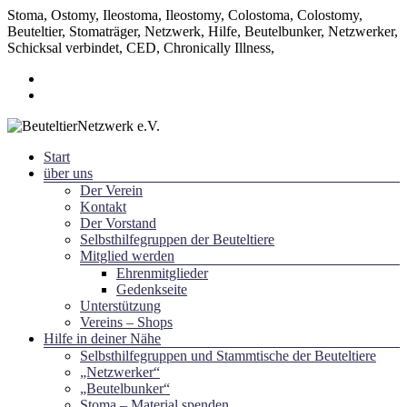
Stoma, Ostomy, Ileostoma, Ileostomy, Colostoma, Colostomy,
Beuteltier, Stomaträger, Netzwerk, Hilfe, Beutelbunker, Netzwerker,
Schicksal verbindet, CED, Chronically Illness,
Zum
Inhalt
springen
Menü
Start
~ Schicksal verbindet ~
über uns
BeuteltierNetzwerk e.V.
Der Verein
Kontakt
Der Vorstand
Selbsthilfegruppen der Beuteltiere
Mitglied werden
Ehrenmitglieder
Gedenkseite
Unterstützung
Vereins – Shops
Hilfe in deiner Nähe
Selbsthilfegruppen und Stammtische der Beuteltiere
„Netzwerker“
„Beutelbunker“
Stoma – Material spenden