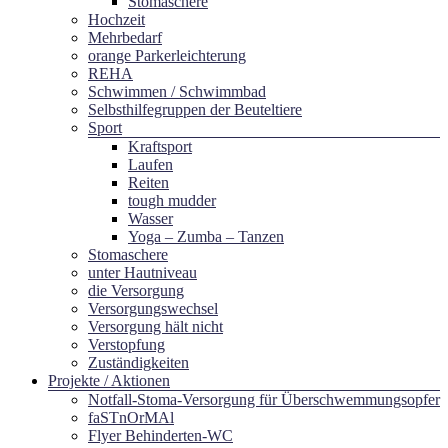
Stomaschere
Hochzeit
Mehrbedarf
orange Parkerleichterung
REHA
Schwimmen / Schwimmbad
Selbsthilfegruppen der Beuteltiere
Sport
Kraftsport
Laufen
Reiten
tough mudder
Wasser
Yoga – Zumba – Tanzen
Stomaschere
unter Hautniveau
die Versorgung
Versorgungswechsel
Versorgung hält nicht
Verstopfung
Zuständigkeiten
Projekte / Aktionen
Notfall-Stoma-Versorgung für Überschwemmungsopfer
faSTnOrMAl
Flyer Behinderten-WC