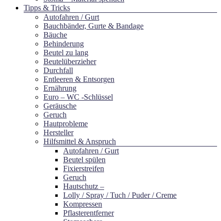
Tipps & Tricks
Autofahren / Gurt
Bauchbänder, Gurte & Bandage
Bäuche
Behinderung
Beutel zu lang
Beutelüberzieher
Durchfall
Entleeren & Entsorgen
Ernährung
Euro – WC -Schlüssel
Geräusche
Geruch
Hautprobleme
Hersteller
Hilfsmittel & Anspruch
Autofahren / Gurt
Beutel spülen
Fixierstreifen
Geruch
Hautschutz –
Lolly / Spray / Tuch / Puder / Creme
Kompressen
Pflasterentferner