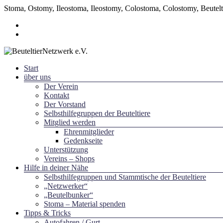
Stoma, Ostomy, Ileostoma, Ileostomy, Colostoma, Colostomy, Beutelti
Zum
Inhalt
springen
Menü
Start
~ Schicksal verbindet ~
über uns
BeuteltierNetzwerk e.V.
Der Verein
Kontakt
Der Vorstand
Selbsthilfegruppen der Beuteltiere
Mitglied werden
Ehrenmitglieder
Gedenkseite
Unterstützung
Vereins – Shops
Hilfe in deiner Nähe
Selbsthilfegruppen und Stammtische der Beuteltiere
„Netzwerker“
„Beutelbunker“
Stoma – Material spenden
Tipps & Tricks
Autofahren / Gurt