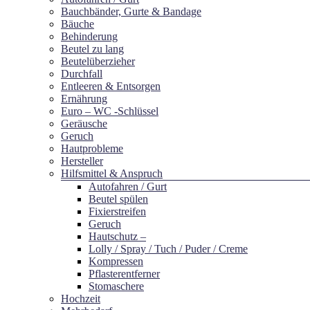
Bauchbänder, Gurte & Bandage
Bäuche
Behinderung
Beutel zu lang
Beutelüberzieher
Durchfall
Entleeren & Entsorgen
Ernährung
Euro – WC -Schlüssel
Geräusche
Geruch
Hautprobleme
Hersteller
Hilfsmittel & Anspruch
Autofahren / Gurt
Beutel spülen
Fixierstreifen
Geruch
Hautschutz –
Lolly / Spray / Tuch / Puder / Creme
Kompressen
Pflasterentferner
Stomaschere
Hochzeit