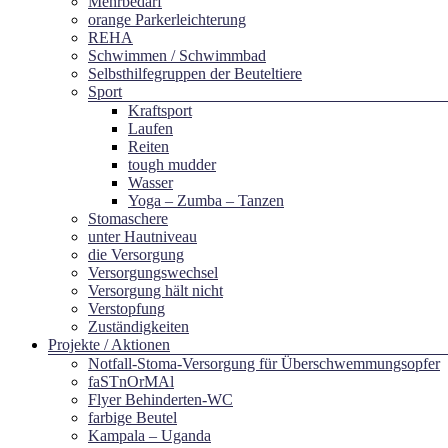
Mehrbedarf
orange Parkerleichterung
REHA
Schwimmen / Schwimmbad
Selbsthilfegruppen der Beuteltiere
Sport
Kraftsport
Laufen
Reiten
tough mudder
Wasser
Yoga – Zumba – Tanzen
Stomaschere
unter Hautniveau
die Versorgung
Versorgungswechsel
Versorgung hält nicht
Verstopfung
Zuständigkeiten
Projekte / Aktionen
Notfall-Stoma-Versorgung für Überschwemmungsopfer
faSTnOrMAl
Flyer Behinderten-WC
farbige Beutel
Kampala – Uganda