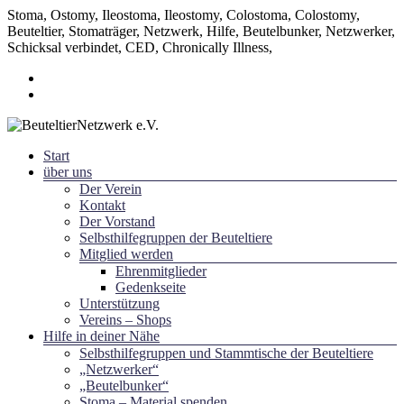
Stoma, Ostomy, Ileostoma, Ileostomy, Colostoma, Colostomy,
Beuteltier, Stomaträger, Netzwerk, Hilfe, Beutelbunker, Netzwerker,
Schicksal verbindet, CED, Chronically Illness,
Zum
Inhalt
springen
Menü
Start
~ Schicksal verbindet ~
über uns
BeuteltierNetzwerk e.V.
Der Verein
Kontakt
Der Vorstand
Selbsthilfegruppen der Beuteltiere
Mitglied werden
Ehrenmitglieder
Gedenkseite
Unterstützung
Vereins – Shops
Hilfe in deiner Nähe
Selbsthilfegruppen und Stammtische der Beuteltiere
„Netzwerker“
„Beutelbunker“
Stoma – Material spenden