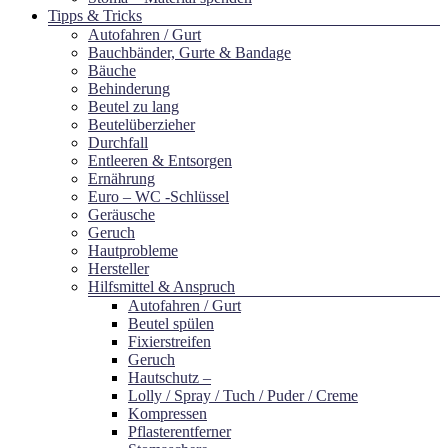
Tipps & Tricks
Autofahren / Gurt
Bauchbänder, Gurte & Bandage
Bäuche
Behinderung
Beutel zu lang
Beutelüberzieher
Durchfall
Entleeren & Entsorgen
Ernährung
Euro – WC -Schlüssel
Geräusche
Geruch
Hautprobleme
Hersteller
Hilfsmittel & Anspruch
Autofahren / Gurt
Beutel spülen
Fixierstreifen
Geruch
Hautschutz –
Lolly / Spray / Tuch / Puder / Creme
Kompressen
Pflasterentferner