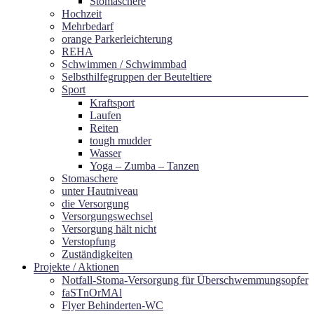
Stomaschere
Hochzeit
Mehrbedarf
orange Parkerleichterung
REHA
Schwimmen / Schwimmbad
Selbsthilfegruppen der Beuteltiere
Sport
Kraftsport
Laufen
Reiten
tough mudder
Wasser
Yoga – Zumba – Tanzen
Stomaschere
unter Hautniveau
die Versorgung
Versorgungswechsel
Versorgung hält nicht
Verstopfung
Zuständigkeiten
Projekte / Aktionen
Notfall-Stoma-Versorgung für Überschwemmungsopfer
faSTnOrMAl
Flyer Behinderten-WC