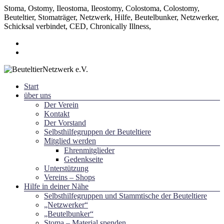
Stoma, Ostomy, Ileostoma, Ileostomy, Colostoma, Colostomy,
Beuteltier, Stomaträger, Netzwerk, Hilfe, Beutelbunker, Netzwerker,
Schicksal verbindet, CED, Chronically Illness,
Zum
Inhalt
springen
Menü
Start
~ Schicksal verbindet ~
über uns
BeuteltierNetzwerk e.V.
Der Verein
Kontakt
Der Vorstand
Selbsthilfegruppen der Beuteltiere
Mitglied werden
Ehrenmitglieder
Gedenkseite
Unterstützung
Vereins – Shops
Hilfe in deiner Nähe
Selbsthilfegruppen und Stammtische der Beuteltiere
„Netzwerker“
„Beutelbunker“
Stoma – Material spenden