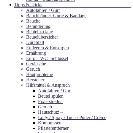
Tipps & Tricks
Autofahren / Gurt
Bauchbänder, Gurte & Bandage
Bäuche
Behinderung
Beutel zu lang
Beutelüberzieher
Durchfall
Entleeren & Entsorgen
Ernährung
Euro – WC -Schlüssel
Geräusche
Geruch
Hautprobleme
Hersteller
Hilfsmittel & Anspruch
Autofahren / Gurt
Beutel spülen
Fixierstreifen
Geruch
Hautschutz –
Lolly / Spray / Tuch / Puder / Creme
Kompressen
Pflasterentferner