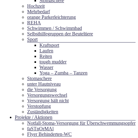
Stomaschere
Hochzeit
Mehrbedarf
orange Parkerleichterung
REHA
Schwimmen / Schwimmbad
Selbsthilfegruppen der Beuteltiere
Sport
Kraftsport
Laufen
Reiten
tough mudder
Wasser
Yoga – Zumba – Tanzen
Stomaschere
unter Hautniveau
die Versorgung
Versorgungswechsel
Versorgung hält nicht
Verstopfung
Zuständigkeiten
Projekte / Aktionen
Notfall-Stoma-Versorgung für Überschwemmungsopfer
faSTnOrMAl
Flyer Behinderten-WC