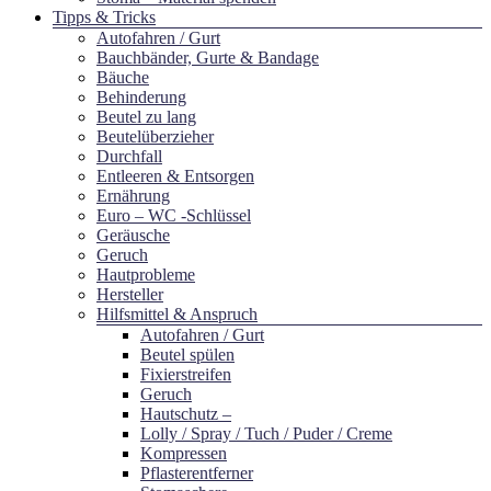
Tipps & Tricks
Autofahren / Gurt
Bauchbänder, Gurte & Bandage
Bäuche
Behinderung
Beutel zu lang
Beutelüberzieher
Durchfall
Entleeren & Entsorgen
Ernährung
Euro – WC -Schlüssel
Geräusche
Geruch
Hautprobleme
Hersteller
Hilfsmittel & Anspruch
Autofahren / Gurt
Beutel spülen
Fixierstreifen
Geruch
Hautschutz –
Lolly / Spray / Tuch / Puder / Creme
Kompressen
Pflasterentferner