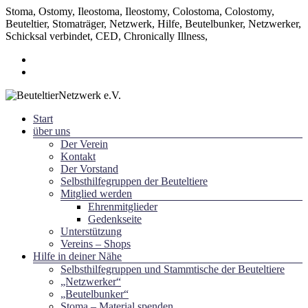
Stoma, Ostomy, Ileostoma, Ileostomy, Colostoma, Colostomy,
Beuteltier, Stomaträger, Netzwerk, Hilfe, Beutelbunker, Netzwerker,
Schicksal verbindet, CED, Chronically Illness,
Zum
Inhalt
springen
Menü
Start
~ Schicksal verbindet ~
über uns
BeuteltierNetzwerk e.V.
Der Verein
Kontakt
Der Vorstand
Selbsthilfegruppen der Beuteltiere
Mitglied werden
Ehrenmitglieder
Gedenkseite
Unterstützung
Vereins – Shops
Hilfe in deiner Nähe
Selbsthilfegruppen und Stammtische der Beuteltiere
„Netzwerker“
„Beutelbunker“
Stoma – Material spenden