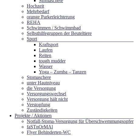
Stomaschere
Hochzeit
Mehrbedarf
orange Parkerleichterung
REHA
Schwimmen / Schwimmbad
Selbsthilfegruppen der Beuteltiere
Sport
Kraftsport
Laufen
Reiten
tough mudder
Wasser
Yoga – Zumba – Tanzen
Stomaschere
unter Hautniveau
die Versorgung
Versorgungswechsel
Versorgung hält nicht
Verstopfung
Zuständigkeiten
Projekte / Aktionen
Notfall-Stoma-Versorgung für Überschwemmungsopfer
faSTnOrMAl
Flyer Behinderten-WC