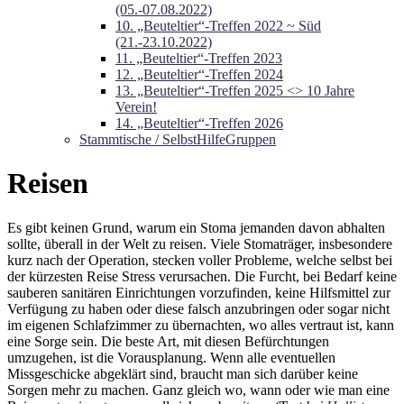
(05.-07.08.2022)
10. „Beuteltier“-Treffen 2022 ~ Süd
(21.-23.10.2022)
11. „Beuteltier“-Treffen 2023
12. „Beuteltier“-Treffen 2024
13. „Beuteltier“-Treffen 2025 <> 10 Jahre
Verein!
14. „Beuteltier“-Treffen 2026
Stammtische / SelbstHilfeGruppen
Reisen
Es gibt keinen Grund, warum ein Stoma jemanden davon abhalten
sollte, überall in der Welt zu reisen. Viele Stomaträger, insbesondere
kurz nach der Operation, stecken voller Probleme, welche selbst bei
der kürzesten Reise Stress verursachen. Die Furcht, bei Bedarf keine
sauberen sanitären Einrichtungen vorzufinden, keine Hilfsmittel zur
Verfügung zu haben oder diese falsch anzubringen oder sogar nicht
im eigenen Schlafzimmer zu übernachten, wo alles vertraut ist, kann
eine Sorge sein. Die beste Art, mit diesen Befürchtungen
umzugehen, ist die Vorausplanung. Wenn alle eventuellen
Missgeschicke abgeklärt sind, braucht man sich darüber keine
Sorgen mehr zu machen. Ganz gleich wo, wann oder wie man eine