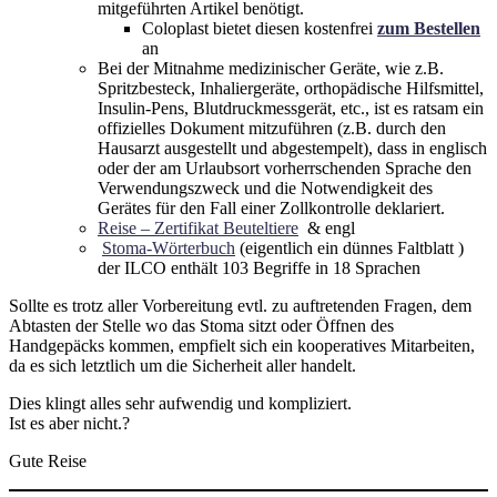
mitgeführten Artikel benötigt.
Coloplast bietet diesen kostenfrei
zum Bestellen
an
Bei der Mitnahme medizinischer Geräte, wie z.B.
Spritzbesteck, Inhaliergeräte, orthopädische Hilfsmittel,
Insulin-Pens, Blutdruckmessgerät, etc., ist es ratsam ein
offizielles Dokument mitzuführen (z.B. durch den
Hausarzt ausgestellt und abgestempelt), dass in englisch
oder der am Urlaubsort vorherrschenden Sprache den
Verwendungszweck und die Notwendigkeit des
Gerätes für den Fall einer Zollkontrolle deklariert.
Reise – Zertifikat Beuteltiere
& engl
Stoma-Wörterbuch
(eigentlich ein dünnes Faltblatt )
der ILCO enthält 103 Begriffe in 18 Sprachen
Sollte es trotz aller Vorbereitung evtl. zu auftretenden Fragen, dem
Abtasten der Stelle wo das Stoma sitzt oder Öffnen des
Handgepäcks kommen, empfielt sich ein kooperatives Mitarbeiten,
da es sich letztlich um die Sicherheit aller handelt.
Dies klingt alles sehr aufwendig und kompliziert.
Ist es aber nicht.?
Gute Reise