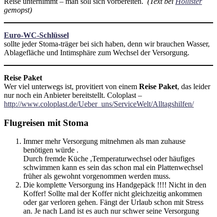
Reise unternimmt – man soll sich vorbereiten.
(Text bei
Hollister
gemopst)
Euro-WC-Schlüssel
sollte jeder Stoma-träger bei sich haben, denn wir brauchen Wasser,
Ablagefläche und Intimsphäre zum Wechsel der Versorgung.
Reise Paket
Wer viel unterwegs ist, provitiert von einem
Reise Paket
, das leider
nur noch ein Anbieter bereitstellt. Coloplast –
http://www.coloplast.de/Ueber_uns/ServiceWelt/Alltagshilfen/
Flugreisen mit Stoma
Immer mehr Versorgung mitnehmen als man zuhause
benötigen würde .
Durch fremde Küche ,Temperaturwechsel oder häufiges
schwimmen kann es sein das schon mal ein Plattenwechsel
früher als gewohnt vorgenommen werden muss.
Die komplette Versorgung ins Handgepäck !!!! Nicht in den
Koffer! Sollte mal der Koffer nicht gleichzeitig ankommen
oder gar verloren gehen. Fängt der Urlaub schon mit Stress
an. Je nach Land ist es auch nur schwer seine Versorgung