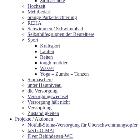
Stomaschere
Hochzeit
Mehrbedarf
orange Parkerleichterung
REHA
Schwimmen / Schwimmbad
Selbsthilfegruppen der Beuteltiere
Sport
Kraftsport
Laufen
Reiten
tough mudder
Wasser
Yoga – Zumba – Tanzen
Stomaschere
unter Hautniveau
die Versorgung
Versorgungswechsel
Versorgung hält nicht
Verstopfung
Zuständigkeiten
Projekte / Aktionen
Notfall-Stoma-Versorgung für Überschwemmungsopfer
faSTnOrMAl
Flyer Behinderten-WC