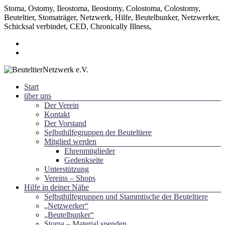
Stoma, Ostomy, Ileostoma, Ileostomy, Colostoma, Colostomy,
Beuteltier, Stomaträger, Netzwerk, Hilfe, Beutelbunker, Netzwerker,
Schicksal verbindet, CED, Chronically Illness,
Zum
Inhalt
springen
Menü
Start
~ Schicksal verbindet ~
über uns
BeuteltierNetzwerk e.V.
Der Verein
Kontakt
Der Vorstand
Selbsthilfegruppen der Beuteltiere
Mitglied werden
Ehrenmitglieder
Gedenkseite
Unterstützung
Vereins – Shops
Hilfe in deiner Nähe
Selbsthilfegruppen und Stammtische der Beuteltiere
„Netzwerker“
„Beutelbunker“
Stoma – Material spenden