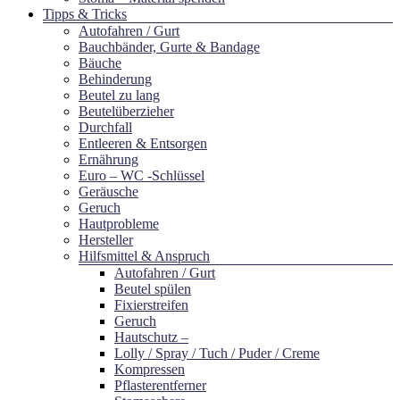
Tipps & Tricks
Autofahren / Gurt
Bauchbänder, Gurte & Bandage
Bäuche
Behinderung
Beutel zu lang
Beutelüberzieher
Durchfall
Entleeren & Entsorgen
Ernährung
Euro – WC -Schlüssel
Geräusche
Geruch
Hautprobleme
Hersteller
Hilfsmittel & Anspruch
Autofahren / Gurt
Beutel spülen
Fixierstreifen
Geruch
Hautschutz –
Lolly / Spray / Tuch / Puder / Creme
Kompressen
Pflasterentferner