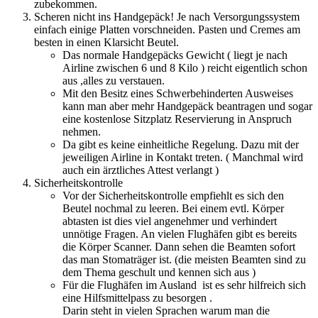
zubekommen.
Scheren nicht ins Handgepäck! Je nach Versorgungssystem
einfach einige Platten vorschneiden. Pasten und Cremes am
besten in einen Klarsicht Beutel.
Das normale Handgepäcks Gewicht ( liegt je nach
Airline zwischen 6 und 8 Kilo ) reicht eigentlich schon
aus ,alles zu verstauen.
Mit den Besitz eines Schwerbehinderten Ausweises
kann man aber mehr Handgepäck beantragen und sogar
eine kostenlose Sitzplatz Reservierung in Anspruch
nehmen.
Da gibt es keine einheitliche Regelung. Dazu mit der
jeweiligen Airline in Kontakt treten. ( Manchmal wird
auch ein ärztliches Attest verlangt )
Sicherheitskontrolle
Vor der Sicherheitskontrolle empfiehlt es sich den
Beutel nochmal zu leeren. Bei einem evtl. Körper
abtasten ist dies viel angenehmer und verhindert
unnötige Fragen. An vielen Flughäfen gibt es bereits
die Körper Scanner. Dann sehen die Beamten sofort
das man Stomaträger ist. (die meisten Beamten sind zu
dem Thema geschult und kennen sich aus )
Für die Flughäfen im Ausland ist es sehr hilfreich sich
eine Hilfsmittelpass zu besorgen .
Darin steht in vielen Sprachen warum man die